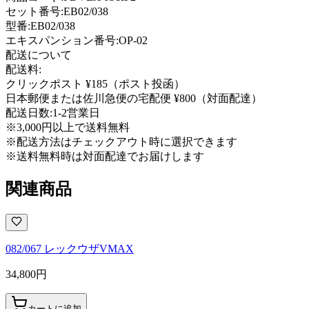
セット番号:
EB02/038
型番
:
EB02/038
エキスパンション番号
:
OP-02
配送について
配送料:
クリックポスト ¥185（ポスト投函）
日本郵便または佐川急便の宅配便 ¥800（対面配達）
配送日数:
1-2営業日
※3,000円以上で送料無料
※配送方法はチェックアウト時に選択できます
※送料無料時は対面配達でお届けします
関連商品
082/067 レックウザVMAX
34,800
円
カートに追加