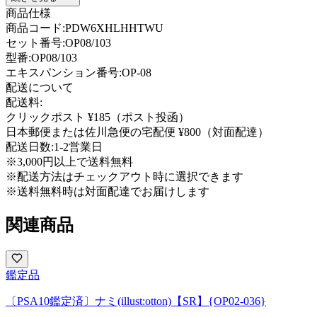
商品仕様
商品コード:
PDW6XHLHHTWU
セット番号:
OP08/103
型番
:
OP08/103
エキスパンション番号
:
OP-08
配送について
配送料:
クリックポスト ¥185（ポスト投函）
日本郵便または佐川急便の宅配便 ¥800（対面配達）
配送日数:
1-2営業日
※3,000円以上で送料無料
※配送方法はチェックアウト時に選択できます
※送料無料時は対面配達でお届けします
関連商品
鑑定品
〔PSA10鑑定済〕ナミ(illust:otton)【SR】{OP02-036}