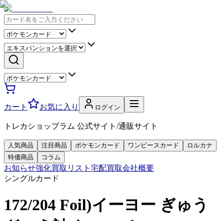
カート
お気に入り
ログイン
トレカショップラム 公式サイト/通販サイト
人気商品
注目商品
ポケモンカード
ワンピースカード
ロルカナ
特価商品
コラム
お知らせ
強化買取リスト
宅配買取
会社概要
シングルカード
172/204 Foil)イーヨー ぎゅう