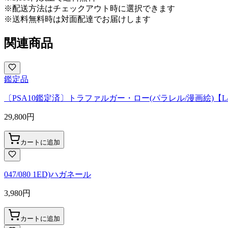
※配送方法はチェックアウト時に選択できます
※送料無料時は対面配達でお届けします
関連商品
鑑定品
〔PSA10鑑定済〕トラファルガー・ロー(パラレル/漫画絵)【L/P】{
29,800
円
カートに追加
047/080 1ED)ハガネール
3,980
円
カートに追加