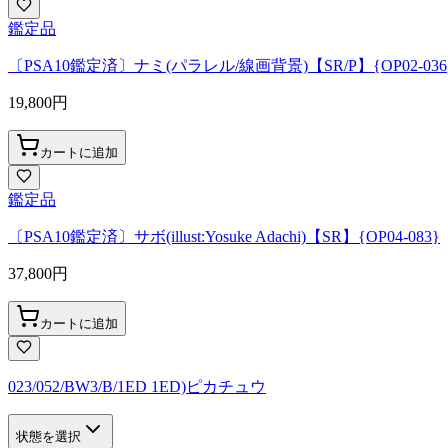
鑑定品
〔PSA10鑑定済〕ナミ(パラレル/線画背景)【SR/P】{OP02-036
19,800
円
カートに追加
鑑定品
〔PSA10鑑定済〕サボ(illust:Yosuke Adachi)【SR】{OP04-083}
37,800
円
カートに追加
023/052/BW3/B/1ED 1ED)ピカチュウ
状態を選択