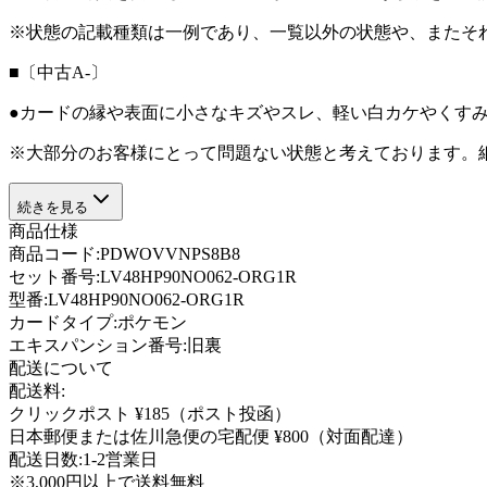
※状態の記載種類は一例であり、一覧以外の状態や、またそ
■〔中古A-〕
●カードの縁や表面に小さなキズやスレ、軽い白カケやくす
※大部分のお客様にとって問題ない状態と考えております。
続きを見る
商品仕様
商品コード:
PDWOVVNPS8B8
セット番号:
LV48HP90NO062-ORG1R
型番
:
LV48HP90NO062-ORG1R
カードタイプ
:
ポケモン
エキスパンション番号
:
旧裏
配送について
配送料:
クリックポスト ¥185（ポスト投函）
日本郵便または佐川急便の宅配便 ¥800（対面配達）
配送日数:
1-2営業日
※3,000円以上で送料無料