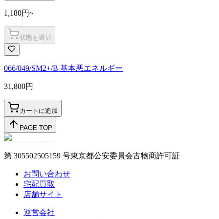
1,180
円
~
状態を選択
066/049/SM2+/B 基本悪エネルギー
31,800
円
カートに追加
PAGE TOP
第 305502505159 号東京都公安委員会古物商許可証
お問い合わせ
宅配買取
店舗サイト
運営会社