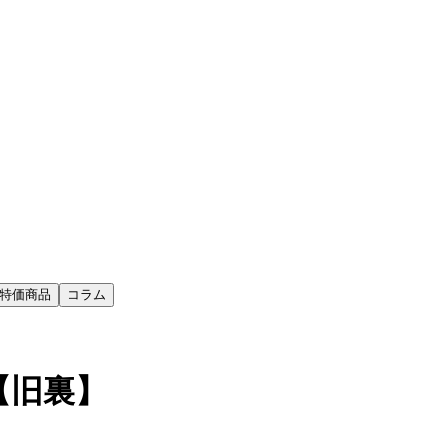
特価商品
コラム
り【旧裏】