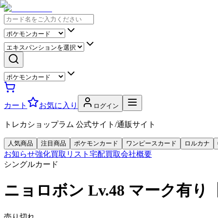
カート
お気に入り
ログイン
トレカショップラム 公式サイト/通販サイト
人気商品
注目商品
ポケモンカード
ワンピースカード
ロルカナ
お知らせ
強化買取リスト
宅配買取
会社概要
シングルカード
ニョロボン Lv.48 マーク有
売り切れ