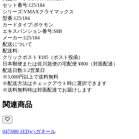
セット番号:
125/184
シリーズ:
VMAXクライマックス
型番
:
125/184
カードタイプ
:
ポケモン
エキスパンション番号
:
S8B
メーカー
:
125/184
配送について
配送料:
クリックポスト ¥185（ポスト投函）
日本郵便または佐川急便の宅配便 ¥800（対面配達）
配送日数:
1-2営業日
※3,000円以上で送料無料
※配送方法はチェックアウト時に選択できます
※送料無料時は対面配達でお届けします
関連商品
047/080 1ED)ハガネール