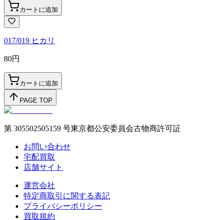
カートに追加
017/019 ヒカリ
80
円
カートに追加
PAGE TOP
第 305502505159 号東京都公安委員会古物商許可証
お問い合わせ
宅配買取
店舗サイト
運営会社
特定商取引に関する表記
プライバシーポリシー
買取規約