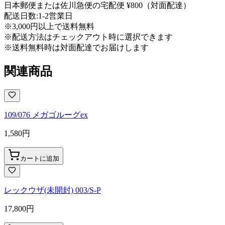
日本郵便または佐川急便の宅配便 ¥800（対面配達）
配送日数:
1-2営業日
※3,000円以上で送料無料
※配送方法はチェックアウト時に選択できます
※送料無料時は対面配達でお届けします
関連商品
109/076 メガゴルーグex
1,580
円
カートに追加
レックウザ(未開封) 003/S-P
17,800
円