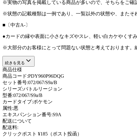
※実物の写真を掲載している商品が多いので、そちらをご確
※状態の記載種類は一例であり、一覧以外の状態や、またそ
■〔中古A-〕
●カードの縁や表面に小さなキズやスレ、軽い白カケやくす
※大部分のお客様にとって問題ない状態と考えております。
続きを見る
商品仕様
商品コード:
PDY960P96DQG
セット番号:
072/067/S9a/B
シリーズ:
バトルリージョン
型番
:
072/067/S9a/B
カードタイプ
:
ポケモン
属性
:
悪
エキスパンション番号
:
S9A
配送について
配送料:
クリックポスト ¥185（ポスト投函）