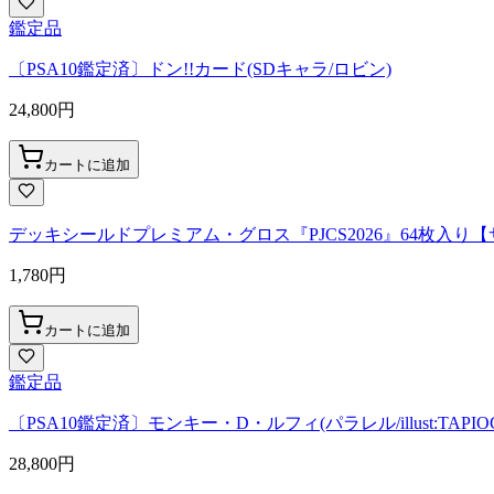
鑑定品
〔PSA10鑑定済〕ドン!!カード(SDキャラ/ロビン)
24,800
円
カートに追加
デッキシールドプレミアム・グロス『PJCS2026』64枚入り
1,780
円
カートに追加
鑑定品
〔PSA10鑑定済〕モンキー・D・ルフィ(パラレル/illust:TAPIOCA)
28,800
円