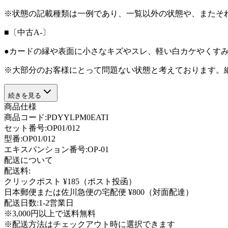
※状態の記載種類は一例であり、一覧以外の状態や、またそ
■〔中古A-〕
●カードの縁や表面に小さなキズやスレ、軽い白カケやくす
※大部分のお客様にとって問題ない状態と考えております。
続きを見る
商品仕様
商品コード:
PDYYLPM0EATI
セット番号:
OP01/012
型番
:
OP01/012
エキスパンション番号
:
OP-01
配送について
配送料:
クリックポスト ¥185（ポスト投函）
日本郵便または佐川急便の宅配便 ¥800（対面配達）
配送日数:
1-2営業日
※3,000円以上で送料無料
※配送方法はチェックアウト時に選択できます