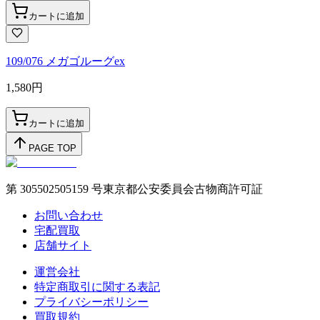
カートに追加
109/076 メガゴルーグex
1,580
円
カートに追加
PAGE TOP
第 305502505159 号東京都公安委員会古物商許可証
お問い合わせ
宅配買取
店舗サイト
運営会社
特定商取引に関する表記
プライバシーポリシー
買取規約