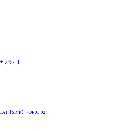
【サプライ】
【SR/P】{OP01-024}