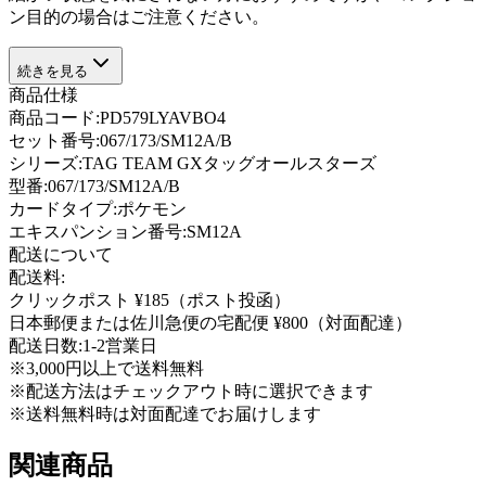
ン目的の場合はご注意ください。
続きを見る
商品仕様
商品コード:
PD579LYAVBO4
セット番号:
067/173/SM12A/B
シリーズ:
TAG TEAM GXタッグオールスターズ
型番
:
067/173/SM12A/B
カードタイプ
:
ポケモン
エキスパンション番号
:
SM12A
配送について
配送料:
クリックポスト ¥185（ポスト投函）
日本郵便または佐川急便の宅配便 ¥800（対面配達）
配送日数:
1-2営業日
※3,000円以上で送料無料
※配送方法はチェックアウト時に選択できます
※送料無料時は対面配達でお届けします
関連商品